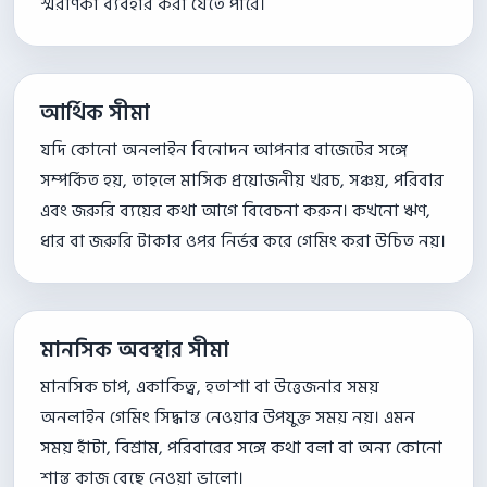
স্মরণিকা ব্যবহার করা যেতে পারে।
আর্থিক সীমা
যদি কোনো অনলাইন বিনোদন আপনার বাজেটের সঙ্গে
সম্পর্কিত হয়, তাহলে মাসিক প্রয়োজনীয় খরচ, সঞ্চয়, পরিবার
এবং জরুরি ব্যয়ের কথা আগে বিবেচনা করুন। কখনো ঋণ,
ধার বা জরুরি টাকার ওপর নির্ভর করে গেমিং করা উচিত নয়।
মানসিক অবস্থার সীমা
মানসিক চাপ, একাকিত্ব, হতাশা বা উত্তেজনার সময়
অনলাইন গেমিং সিদ্ধান্ত নেওয়ার উপযুক্ত সময় নয়। এমন
সময় হাঁটা, বিশ্রাম, পরিবারের সঙ্গে কথা বলা বা অন্য কোনো
শান্ত কাজ বেছে নেওয়া ভালো।