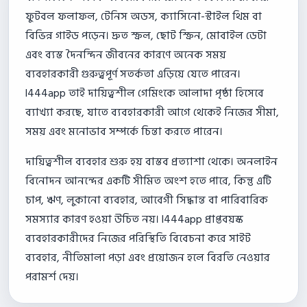
ফুটবল ফলাফল, টেনিস অডস, ক্যাসিনো-স্টাইল থিম বা
বিভিন্ন গাইড পড়েন। দ্রুত স্ক্রল, ছোট স্ক্রিন, মোবাইল ডেটা
এবং ব্যস্ত দৈনন্দিন জীবনের কারণে অনেক সময়
ব্যবহারকারী গুরুত্বপূর্ণ সতর্কতা এড়িয়ে যেতে পারেন।
l444app তাই দায়িত্বশীল গেমিংকে আলাদা পৃষ্ঠা হিসেবে
ব্যাখ্যা করছে, যাতে ব্যবহারকারী আগে থেকেই নিজের সীমা,
সময় এবং মনোভাব সম্পর্কে চিন্তা করতে পারেন।
দায়িত্বশীল ব্যবহার শুরু হয় বাস্তব প্রত্যাশা থেকে। অনলাইন
বিনোদন আনন্দের একটি সীমিত অংশ হতে পারে, কিন্তু এটি
চাপ, ঋণ, লুকানো ব্যবহার, আবেগী সিদ্ধান্ত বা পারিবারিক
সমস্যার কারণ হওয়া উচিত নয়। l444app প্রাপ্তবয়স্ক
ব্যবহারকারীদের নিজের পরিস্থিতি বিবেচনা করে সাইট
ব্যবহার, নীতিমালা পড়া এবং প্রয়োজন হলে বিরতি নেওয়ার
পরামর্শ দেয়।