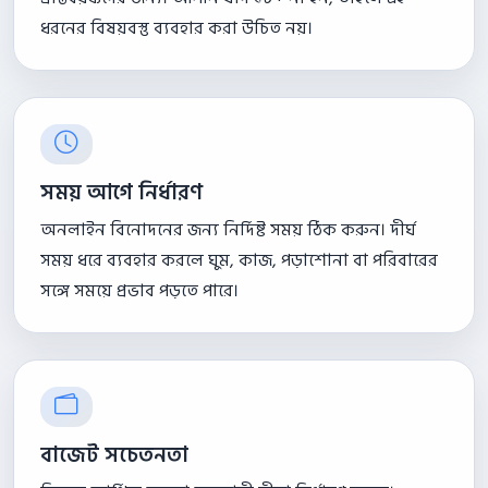
ধরনের বিষয়বস্তু ব্যবহার করা উচিত নয়।
সময় আগে নির্ধারণ
অনলাইন বিনোদনের জন্য নির্দিষ্ট সময় ঠিক করুন। দীর্ঘ
সময় ধরে ব্যবহার করলে ঘুম, কাজ, পড়াশোনা বা পরিবারের
সঙ্গে সময়ে প্রভাব পড়তে পারে।
বাজেট সচেতনতা