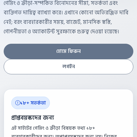
গেমিং ও ক্রীড়া-সম্পর্কিত বিনোদনের সীমা, সতর্কতা এবং
ব্যক্তিগত দায়িত্ব ব্যাখ্যা করে। এখানে কোনো অতিরঞ্জিত দাবি
নেই; বরং ব্যবহারকারীর সময়, বাজেট, মানসিক স্বস্তি,
গোপনীয়তা ও অ্যাকাউন্ট সুরক্ষাকে গুরুত্ব দেওয়া হয়েছে।
হোমে ফিরুন
লগইন
১৮+ সতর্কতা
প্রাপ্তবয়স্কদের জন্য
এই সাইটের গেমিং ও ক্রীড়া বিষয়ক তথ্য ১৮+
ব্যবহারকারীদের জন্য। অপ্রাপ্তবয়স্কদের জন্য নয়। নিজের