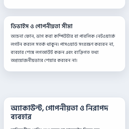
ডিভাইস ও গোপনীয়তা সীমা
অচেনা ফোন, ভাগ করা কম্পিউটার বা পাবলিক নেটওয়ার্কে
লগইন করলে সতর্ক থাকুন। পাসওয়ার্ড সংরক্ষণ করবেন না,
ব্যবহার শেষে লগআউট করুন এবং ব্যক্তিগত তথ্য
অপ্রয়োজনীয়ভাবে শেয়ার করবেন না।
অ্যাকাউন্ট, গোপনীয়তা ও নিরাপদ
ব্যবহার