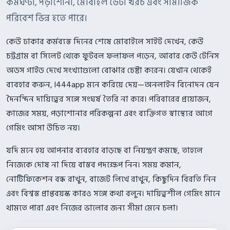
কর্মঘণ্টা, পড়াশোনা, মোবাইল ডেটা খরচ এবং সামাজিক
পরিবেশ ভিন্ন হতে পারে।
কেউ ঢাকার কর্মব্যস্ত দিনের শেষে মোবাইলে সাইট দেখেন, কেউ
চট্টগ্রাম বা সিলেট থেকে ফুটবল ফলাফল পড়েন, আবার কেউ টেনিস
অডস গাইড দেখে সংখ্যাগুলো বোঝার চেষ্টা করেন। যেখান থেকেই
ব্যবহার করুন, l444app মনে করিয়ে দেয়—অনলাইন বিনোদন যেন
দৈনন্দিন দায়িত্বের সঙ্গে সংঘর্ষ তৈরি না করে। পরিবারের প্রয়োজন,
কাজের সময়, পড়াশোনার পরিকল্পনা এবং ব্যক্তিগত স্বাস্থ্যের আগে
গেমিং আসা উচিত নয়।
যদি মনে হয় আপনার ব্যবহার বাড়ছে বা নিয়ন্ত্রণ কমছে, তাহলে
নিজেকে দোষ না দিয়ে বাস্তব পদক্ষেপ নিন। সময় কমান,
নোটিফিকেশন বন্ধ রাখুন, বাজেট লিখে রাখুন, কিছুদিন বিরতি নিন
এবং বিশ্বস্ত প্রাপ্তবয়স্ক কারও সঙ্গে কথা বলুন। দায়িত্বশীল গেমিং মানে
থামতে পারা এবং নিজের ভালোর জন্য সীমা মেনে চলা।